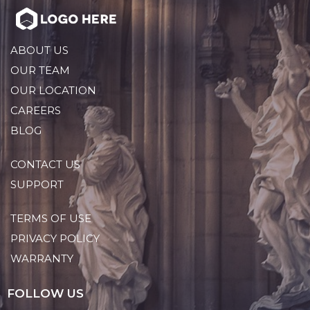
ABOUT US
OUR TEAM
OUR LOCATION
CAREERS
BLOG
CONTACT US
SUPPORT
TERMS OF USE
PRIVACY POLICY
WARRANTY
FOLLOW US