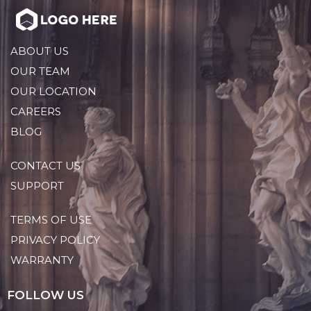
ABOUT US
OUR TEAM
OUR LOCATION
CAREERS
BLOG
CONTACT US
SUPPORT
TERMS OF USE
PRIVACY POLICY
WARRANTY
FOLLOW US